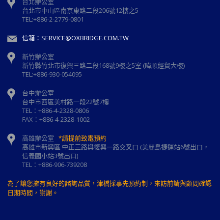
台北辦公室
台北市中山區南京東路二段206號12樓之5
TEL:+886-2-2779-0801
信箱：SERVICE@OXBRIDGE.COM.TW
新竹辦公室
新⽵縣⽵北市復興三路⼆段168號9樓之5室 (暐順經貿大樓)
TEL:+886-930-054095
台中辦公室
台中市西區美村路一段22號7樓
TEL：+886-4-2328-0806
FAX：+886-4-2328-1002
高雄辦公室
*請提前致電預約
高雄市新興區 中正三路與復興一路交叉口 (美麗島捷運站6號出口，
信義國小站3號出口)
TEL：+886-906-739208
為了讓您擁有良好的諮詢品質，津橋採事先預約制，來訪前請與顧問確認
日期時間，謝謝。