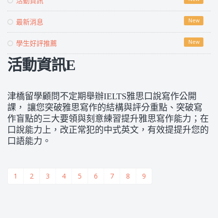
活動資訊
最新消息
New
學生好評推薦
New
活動資訊E
津橋留學顧問不定期舉辦IELTS雅思口說寫作公開
課， 讓您突破雅思寫作的結構與評分重點、突破寫
作盲點的三大要領與刻意練習提升雅思寫作能力；在
口說能力上，改正常犯的中式英文，有效提提升您的
口語能力。
1
2
3
4
5
6
7
8
9