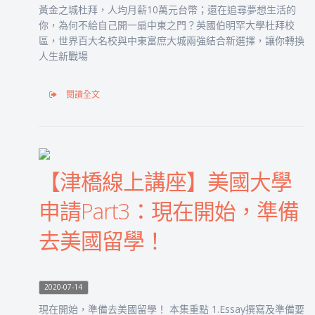
黃金之城杜拜，人均月薪10萬元台幣；還在追尋夢想生活的
你，為何不給自己開一扇中東之門？英國伯明罕大學杜拜校
區，世界百大名校與中東富庶大城兩強結合新選擇，讓你轉換
人生新戰場
閱讀全文
【津橋線上講座】美國大學
申請Part3：現在開始，準備
去美國留學！
2020-07-14
現在開始，準備去美國留學！ 本集重點 1.Essay撰寫及準備要