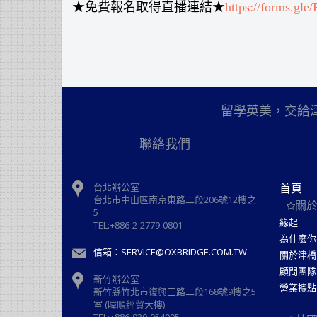
★免費報名取得直播連結★
https://forms.g
留學英美，交給
聯絡我們
台北辦公室
首頁
台北市中山區南京東路二段206號12樓之
關
5
緣起
TEL:+886-2-2779-0801
為什麼你
信箱：SERVICE@OXBRIDGE.COM.TW
關於津橋
顧問團隊
新竹辦公室
營業據點
新⽵縣⽵北市復興三路⼆段168號9樓之5
室 (暐順經貿大樓)