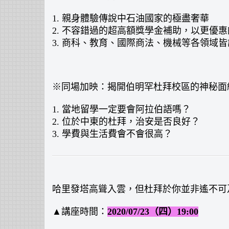
1. 親身體驗傳說中石油國家的極盡奢華
2. 不容錯過的超高額獎學金補助，以更優
3. 商科、教育、國際商法、機械等各領
※同場加映：揭開伯明罕杜拜校區的神秘面
1. 當地留學一定要會阿拉伯語嗎？
2. 位於中東的杜拜，治安是否良好？
3. 學費與生活費會不會很高？
哈里發塔高聳入雲，但杜拜於你並非遙不可
▲講座時間：
2020/07/23（四）19:00