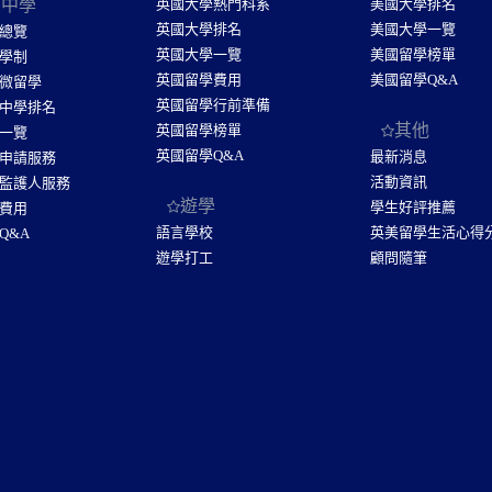
國中學
英國大學熱門科系
美國大學排名
英國大學排名
美國大學一覽
總覽
英國大學一覽
美國留學榜單
學制
英國留學費用
美國留學Q&A
微留學
英國留學行前準備
中學排名
其他
英國留學榜單
一覽
英國留學Q&A
最新消息
申請服務
活動資訊
監護人服務
遊學
學生好評推薦
費用
語言學校
英美留學生活心得
Q&A
遊學打工
顧問隨筆