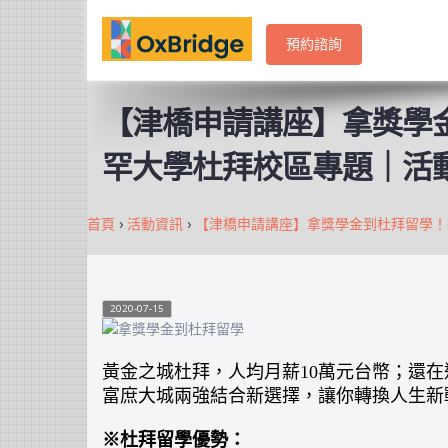
預約諮詢
【津橋申請講座】拿獎學
罕大學杜拜校區專題｜活
首頁
›
活動資訊
›
【津橋申請講座】拿獎學金到杜拜留學！
2020-07-15
黃金之城杜拜，人均月薪10萬元台幣；還
富庶大城兩強結合新選擇，讓你轉換人生新
※杜拜留學優勢：