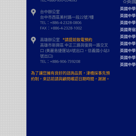
TEL:+886-930-054095
英
英國中學
台中辦公室
英國中學
台中市西區美村路一段22號7樓
TEL：+886-4-2328-0806
英國中學
FAX：+886-4-2328-1002
英國寄宿
英國中學
高雄辦公室
*請提前致電預約
英國中學
高雄市新興區 中正三路與復興一路交叉
口 (美麗島捷運站6號出口，信義國小站3
英國中學
號出口)
英國中學
TEL：+886-906-739208
英國中學
為了讓您擁有良好的諮詢品質，津橋採事先預
約制，來訪前請與顧問確認日期時間，謝謝。