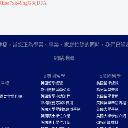
le/REaa7xk4ShgG8qDFA
津橋，當您正為學業、事業、家庭忙碌的同時，我們已經
網站地圖
英國留學
美國留學
於津橋
英國留學總覽
美國留學總覽
為何選擇留學英國
為何留學美國
英國留學申請流程
美國留學費用
需要留學代辦
津橋服務方案&費用
美國留學申請流程
英國大學學制&碩博學制
美國大學學制
英國碩士學位介紹
美國大學學位介紹
英國博士學位介紹
GPA計算機制