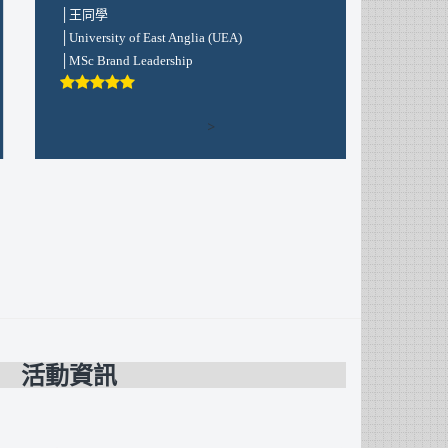
│陳同學
│王同學
City, University of London
│University o
│MBA
│MSc Brand L
>
活動資訊