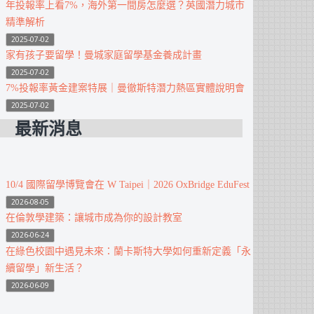
年投報率上看7%，海外第一間房怎麼選？英國潛力城市
精準解析
2025-07-02
家有孩子要留學！曼城家庭留學基金養成計畫
2025-07-02
7%投報率黃金建案特展｜曼徹斯特潛力熱區實體說明會
2025-07-02
最新消息
10/4 國際留學博覽會在 W Taipei｜2026 OxBridge EduFest
2026-08-05
在倫敦學建築：讓城市成為你的設計教室
2026-06-24
在綠色校園中遇見未來：蘭卡斯特大學如何重新定義「永
續留學」新生活？
2026-06-09