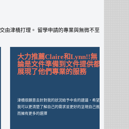
交由津橋打理。 留學申請的專業與無微不至
因為津橋對於英國的留學真
大力推薦
的非常有經驗，所以非常多
論是文
留學生都選擇津橋
展現了
謝謝 Claire 和 Lynn 感謝津橋的Grace和Lynn的協
津橋很願意
助，幫助我申請到心儀的學校，整段申請學校的過
我可以更清
程我自己也在學習，但也因為有這樣專業的留學顧
而擁有更多
問團隊，我的經歷是順利且圓滿的。