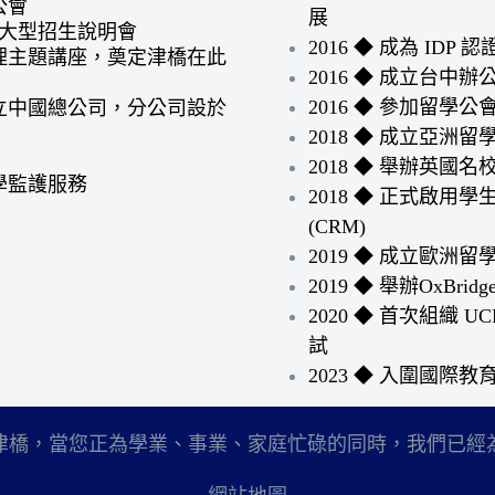
公會
展
學院大型招生說明會
2016 ◆ 成為 IDP 
管理主題講座，奠定津橋在此
2016 ◆ 成立台中辦
2016 ◆ 參加留學
成立中國總公司，分公司設於
2018 ◆ 成立亞洲留
2018 ◆ 舉辦英國
中學監護服務
2018 ◆ 正式啟用
(CRM)
2019 ◆ 成立歐洲留
2019 ◆ 舉辦OxBrid
2020 ◆ 首次組織
試
2023 ◆ 入圍國際教育重
津橋，當您正為學業、事業、家庭忙碌的同時，我們已經