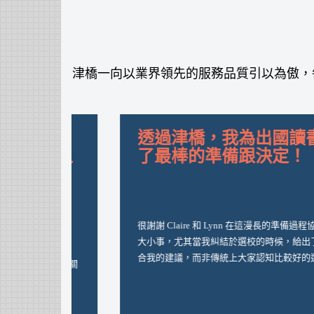
津橋一向以業界領先的服務品質引以為傲，
很開心因為有了津橋的協
助，最後能超乎我的預料之
外，如願的申請上
Warwick
平時也聽過有些朋友在和代辦溝通的過程中有些不
愉快，很慶幸我沒有碰到，而且也因為我的起步較
晚，中間的焦慮感加倍，都是Claire和Lynn耐心的關
懷與協助，讓我能朝著夢想前進，衷心的感謝，也
希望大家能逐夢踏實