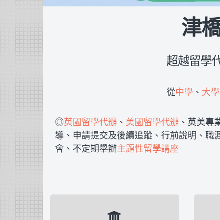
津橋
超越留學
從
中學
、
大學
◎
英國留學代辦
、
美國留學代辦
、英美專
導、申請提交及後續追蹤、行前說明、職
會、不定期舉辦
主題性留學講座