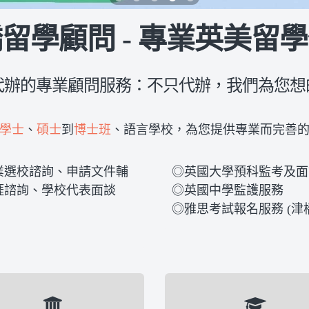
留學顧問 - 專業英美留
代辦的專業顧問服務：不只代辦，我們為您想
學士
、
碩士
到
博士班
、語言學校，為您提供專業而完善
業選校諮詢、申請文件輔
◎英國大學預科監考及面
涯諮詢、學校代表面談
◎英國中學監護服務
◎雅思考試報名服務 (津