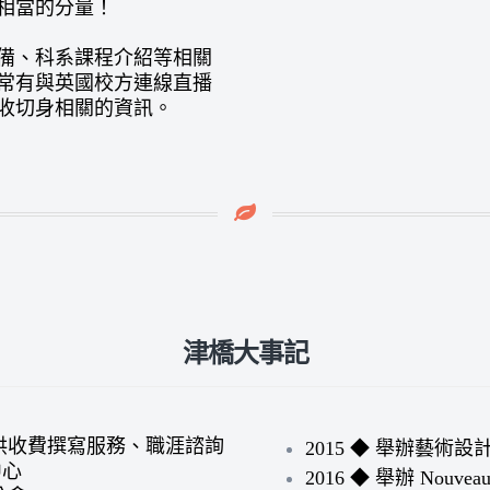
相當的分量！
備、科系課程介紹等相關
常有與英國校方連線直播
收切身相關的資訊。
津橋大事記
提供收費撰寫服務、職涯諮詢
2015 ◆ 舉辦藝
中心
2016 ◆ 舉辦 Nouveau