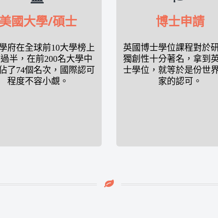
美國大學/碩士
博士申請
學府在全球前10大學榜上
英國博士學位課程對於
過半，在前200名大學中
獨創性十分著名，拿到
佔了74個名次，國際認可
士學位，就等於是份世
程度不容小覷。
家的認可。