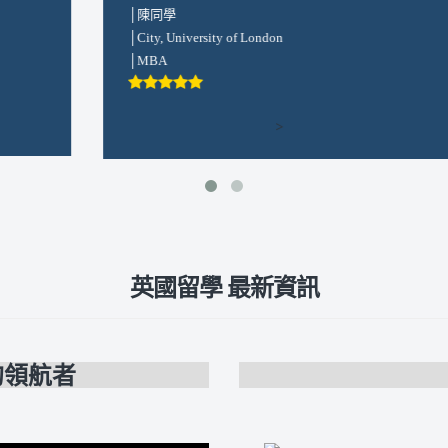
│古同學
│Newcastle University
│
│MSc International Marketing
>
英國留學 最新資訊
的領航者