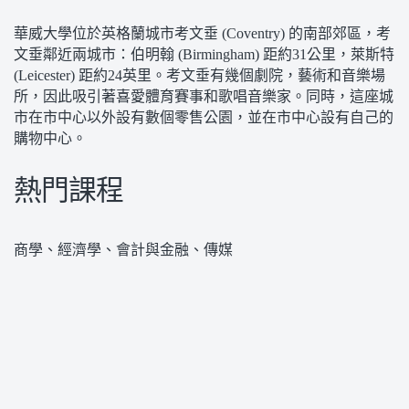
華威大學位於英格蘭城市考文垂 (Coventry) 的南部郊區，考
文垂鄰近兩城市：伯明翰 (Birmingham) 距約31公里，萊斯特
(Leicester) 距約24英里。考文垂有幾個劇院，藝術和音樂場
所，因此吸引著喜愛體育賽事和歌唱音樂家。同時，這座城
市在市中心以外設有數個零售公園，並在市中心設有自己的
購物中心。
熱門課程
商學、經濟學、會計與金融、傳媒