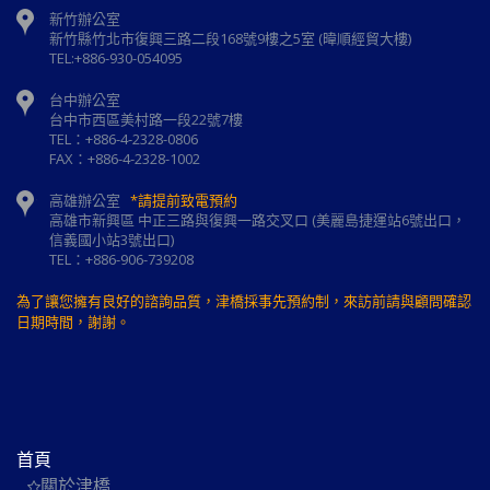
新竹辦公室
新⽵縣⽵北市復興三路⼆段168號9樓之5室 (暐順經貿大樓)
TEL:+886-930-054095
台中辦公室
台中市西區美村路一段22號7樓
TEL：+886-4-2328-0806
FAX：+886-4-2328-1002
高雄辦公室
*請提前致電預約
高雄市新興區 中正三路與復興一路交叉口 (美麗島捷運站6號出口，
信義國小站3號出口)
TEL：+886-906-739208
為了讓您擁有良好的諮詢品質，津橋採事先預約制，來訪前請與顧問確認
日期時間，謝謝。
首頁
關於津橋