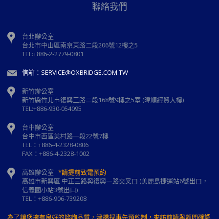
聯絡我們
台北辦公室
台北市中山區南京東路二段206號12樓之5
TEL:+886-2-2779-0801
信箱：SERVICE@OXBRIDGE.COM.TW
新竹辦公室
新⽵縣⽵北市復興三路⼆段168號9樓之5室 (暐順經貿大樓)
TEL:+886-930-054095
台中辦公室
台中市西區美村路一段22號7樓
TEL：+886-4-2328-0806
FAX：+886-4-2328-1002
高雄辦公室
*請提前致電預約
高雄市新興區 中正三路與復興一路交叉口 (美麗島捷運站6號出口，
信義國小站3號出口)
TEL：+886-906-739208
為了讓您擁有良好的諮詢品質，津橋採事先預約制，來訪前請與顧問確認