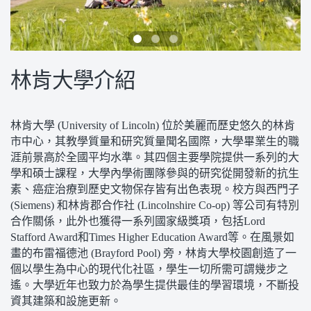
林肯大學介紹
林肯大學 (University of Lincoln) 位於美麗而歷史悠久的林肯
市中心，其教學質量和研究質量聞名國際，大學畢業生的職
涯前景高於全國平均水準。其四個主要學院提供一系列的大
學和碩士課程，大學內學術團隊參與的研究從開發新的抗生
素、癌症治療到歷史文物保存皆有出色表現。校方與西門子
(Siemens) 和林肯郡合作社 (Lincolnshire Co-op) 等公司有特別
合作關係，此外也獲得一系列國家級獎項，包括Lord
Stafford Award和Times Higher Education Award等。在風景如
畫的布雷福德池 (Brayford Pool) 旁，林肯大學校園創造了一
個以學生為中心的現代化社區，學生一切所需可謂幾步之
遙。大學近年也致力於為學生提供最佳的學習環境，不斷投
資其建築和設施更新。