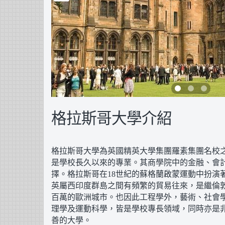
格拉斯哥大學介紹
格拉斯哥大學為英國精英大學集團羅素集團名校
是學校長久以來的專業。其商學院中的金融、會
擇。格拉斯哥在18世紀的蘇格蘭啟蒙運動中扮演
英屬西印度群島之間有頻繁的貿易往來，是繼倫
百萬的歐洲城市。也因此工程學外，藝術、社會
理學及運動科學，皆是學校專長領域，同時亦是
善的大學。