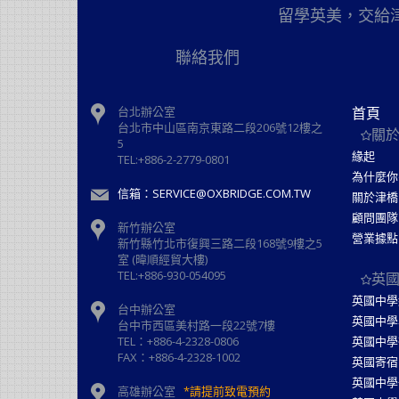
留學英美，交給
聯絡我們
台北辦公室
首頁
台北市中山區南京東路二段206號12樓之
關
5
緣起
TEL:+886-2-2779-0801
為什麼你
信箱：SERVICE@OXBRIDGE.COM.TW
關於津橋
顧問團隊
新竹辦公室
營業據點
新⽵縣⽵北市復興三路⼆段168號9樓之5
室 (暐順經貿大樓)
TEL:+886-930-054095
英
英國中學
台中辦公室
英國中學
台中市西區美村路一段22號7樓
TEL：+886-4-2328-0806
英國中學
FAX：+886-4-2328-1002
英國寄宿
英國中學
高雄辦公室
*請提前致電預約