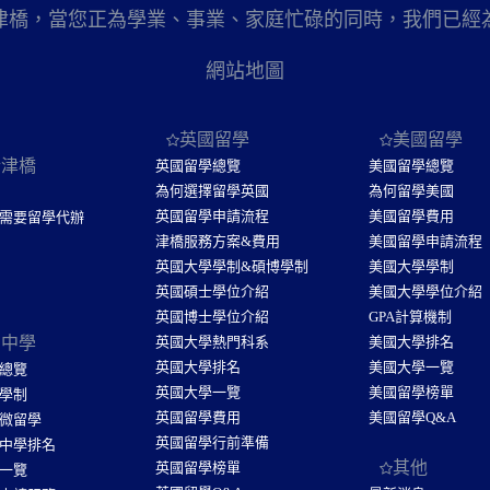
津橋，當您正為學業、事業、家庭忙碌的同時，我們已經
網站地圖
英國留學
美國留學
於津橋
英國留學總覽
美國留學總覽
為何選擇留學英國
為何留學美國
英國留學申請流程
美國留學費用
需要留學代辦
津橋服務方案&費用
美國留學申請流程
英國大學學制&碩博學制
美國大學學制
英國碩士學位介紹
美國大學學位介紹
英國博士學位介紹
GPA計算機制
國中學
英國大學熱門科系
美國大學排名
英國大學排名
美國大學一覽
總覽
英國大學一覽
美國留學榜單
學制
英國留學費用
美國留學Q&A
微留學
英國留學行前準備
中學排名
其他
英國留學榜單
一覽