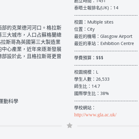
創立時間：1451
泰晤士報排名(UK)：14
-----------------------------------------
校園：Multiple sites
西部的克萊德河河口。格拉斯
位置：City
第三大城市，人口占蘇格蘭總
最近的機場：Glasgow Airport
格拉斯哥為英國第三大製造業
最近的車站：Exhibition Centre
的中心產業，近年來逐漸發展
-----------------------------------------
總部設於此，且格拉斯哥更曾
學費預算：$$$
-----------------------------------------
校園規模：L
學生人數：26,533
師生比：14.7
國際學生比：38%
-----------------------------------------
運動科學
學校網站：
http://www.gla.ac.uk/