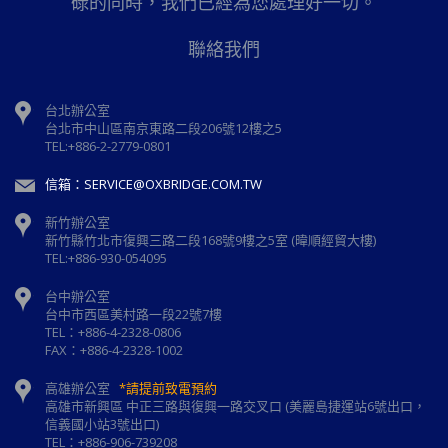
碌的同時，我們已經為您處理好一切。
聯絡我們
台北辦公室
台北市中山區南京東路二段206號12樓之5
TEL:+886-2-2779-0801
信箱：SERVICE@OXBRIDGE.COM.TW
新竹辦公室
新⽵縣⽵北市復興三路⼆段168號9樓之5室 (暐順經貿大樓)
TEL:+886-930-054095
台中辦公室
台中市西區美村路一段22號7樓
TEL：+886-4-2328-0806
FAX：+886-4-2328-1002
高雄辦公室
*請提前致電預約
高雄市新興區 中正三路與復興一路交叉口 (美麗島捷運站6號出口，
信義國小站3號出口)
TEL：+886-906-739208