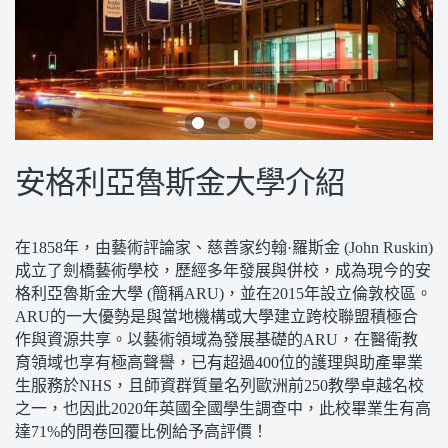
安格利亞魯斯金大學介紹
在1858年，由藝術評論家、慈善家约翰·羅斯金 (John Ruskin)
成立了劍橋藝術學校，歷經多年發展與併校，成為現今的安
格利亞魯斯金大學 (簡稱ARU)，並在2015年設立倫敦校區。
ARU的一大優勢是與當地機構或大學建立跨校聯盟積極合
作與資源共享。以藝術領域為發展基礎的ARU，在醫衛教
育領域也享有極高聲譽，已有超過400位的護理與助產畢業
生服務於NHS，且師資群質量名列歐洲前250教學卓越名校
之一，也因此2020年英國全國學生調查中，此校畢業生有高
達71%的問卷回覆比例給予高評價！