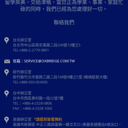
留學英美，交給津橋，當您正為學業、事業、家庭忙
碌的同時，我們已經為您處理好一切。
聯絡我們
台北辦公室
台北市中山區南京東路二段206號12樓之5
TEL:+886-2-2779-0801
信箱：SERVICE@OXBRIDGE.COM.TW
新竹辦公室
新⽵縣⽵北市復興三路⼆段168號9樓之5室 (暐順經貿大樓)
TEL:+886-930-054095
台中辦公室
台中市西區美村路一段22號7樓
TEL：+886-4-2328-0806
FAX：+886-4-2328-1002
高雄辦公室
*請提前致電預約
高雄市新興區 中正三路與復興一路交叉口 (美麗島捷運站6號出口，