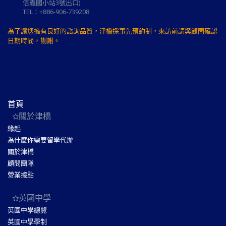
信義國小站3號出口)
TEL：+886-906-739208
為了讓您擁有良好的諮詢品質，津橋採事先預約制，來訪前請與顧問確認
日期時間，謝謝。
首頁
關於津橋
緣起
為什麼你需要留學代辦
關於津橋
顧問團隊
營業據點
英國中學
英國中學總覽
英國中學學制