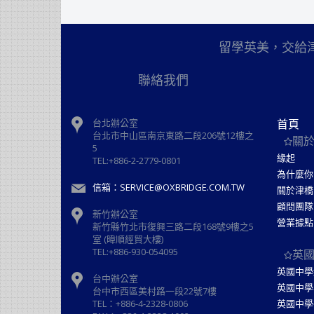
留學英美，交給
聯絡我們
台北辦公室
首頁
台北市中山區南京東路二段206號12樓之
關
5
緣起
TEL:+886-2-2779-0801
為什麼你
信箱：SERVICE@OXBRIDGE.COM.TW
關於津橋
顧問團隊
新竹辦公室
營業據點
新⽵縣⽵北市復興三路⼆段168號9樓之5
室 (暐順經貿大樓)
TEL:+886-930-054095
英
英國中學
台中辦公室
英國中學
台中市西區美村路一段22號7樓
TEL：+886-4-2328-0806
英國中學