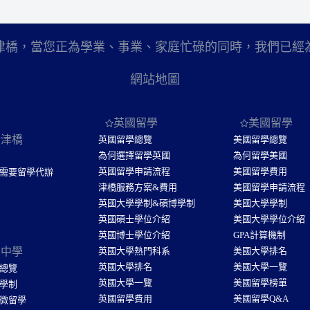
津橋，當您正為學業、事業、家庭忙碌的同時，我們已經
網站地圖
英國留學
美國留學
於津橋
英國留學總覽
美國留學總覽
為何選擇留學英國
為何留學美國
英國留學申請流程
美國留學費用
需要留學代辦
津橋服務方案&費用
美國留學申請流程
英國大學學制&碩博學制
美國大學學制
英國碩士學位介紹
美國大學學位介紹
英國博士學位介紹
GPA計算機制
國中學
英國大學熱門科系
美國大學排名
英國大學排名
美國大學一覽
總覽
英國大學一覽
美國留學榜單
學制
英國留學費用
美國留學Q&A
微留學