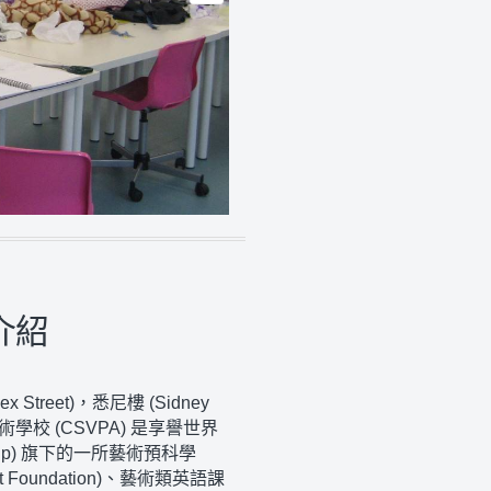
介紹
ex Street)
，悉尼樓
(Sidney
術學校
(CSVPA)
是享譽世界
up)
旗下的一所藝術預科學
t Foundation)
、藝術類英語課