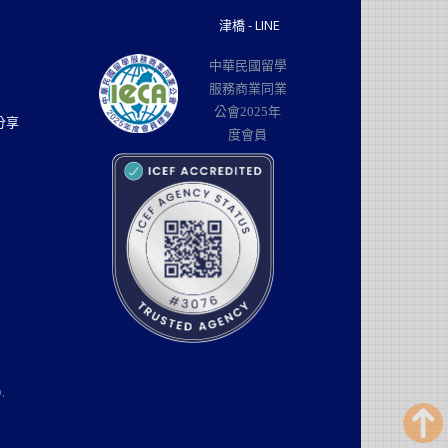
津橋 - LINE
中華民國留學
服務商業同業
公會2025年
分享
度會員
.