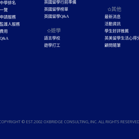
英國留學行前準備
中學排名
其他
英國留學榜單
一覽
英國留學Q&A
最新消息
申請服務
活動資訊
監護人服務
遊學
學生好評推薦
費用
語言學校
英美留學生活心得
Q&A
遊學打工
顧問隨筆
COPYRIGHT © EST.2002 OXBRIDGE CONSULTING, INC. ALL RIGHTS RESERVED