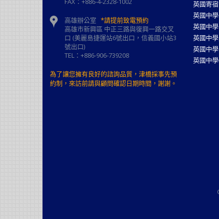
FAX：+886-4-2328-1002
英國寄宿
英國中學
高雄辦公室
*請提前致電預約
英國中學
高雄市新興區 中正三路與復興一路交叉
口 (美麗島捷運站6號出口，信義國小站3
英國中學
號出口)
英國中學
TEL：+886-906-739208
英國中學
為了讓您擁有良好的諮詢品質，津橋採事先預
約制，來訪前請與顧問確認日期時間，謝謝。