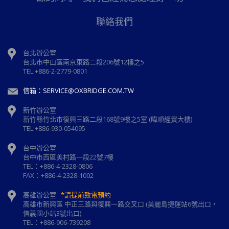
聯絡我們
台北辦公室
台北市中山區南京東路二段206號12樓之5
TEL:+886-2-2779-0801
信箱：SERVICE@OXBRIDGE.COM.TW
新竹辦公室
新⽵縣⽵北市復興三路⼆段168號9樓之5室 (暐順經貿大樓)
TEL:+886-930-054095
台中辦公室
台中市西區美村路一段22號7樓
TEL：+886-4-2328-0806
FAX：+886-4-2328-1002
高雄辦公室
*請提前致電預約
高雄市新興區 中正三路與復興一路交叉口 (美麗島捷運站6號出口，
信義國小站3號出口)
TEL：+886-906-739208