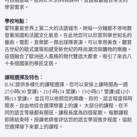
可自由選取。按照ILSC的科目說明，並選取最適合學生的
學習需求。
學校地點：
蒙特婁是世界上第二大的法語城市，她每一分鐘都不停地散
發著英國和法國文化氣息。在此地您可以欣賞到舉世知名的
藝術，電影、音樂節，傑出球隊表演，可以享用美食，觀賞
古世紀的歐式建築和感受新世紀的時尚潮流與購物的樂趣。
這個融合了歐洲迷人風格的現代雙語大都會，吸引了來自八
十多個國家的移民定居。
課程選擇及特色：
ILSC提供多樣化的課程選擇，您可以安排上課時間為一週
27小時(30 堂課)、21小時(24 堂課)、15小時(17 堂課)或12小
時(13 堂課)， 並且可以依照您的興趣、目的、語言程度與時
間表，自由地綜合選擇想要上的課。 大部分的課程，在不
同的語言等級都有開班，課程長度為四個星期。 每期課程
即將結束時，授課老師會評估您的語言學習進步程度，協助
您選擇接下來要上的課程。