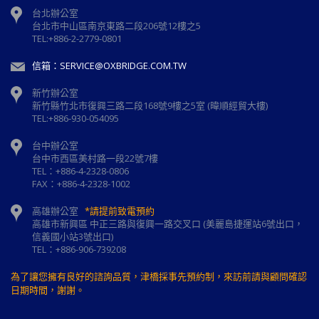
台北辦公室
台北市中山區南京東路二段206號12樓之5
TEL:+886-2-2779-0801
信箱：SERVICE@OXBRIDGE.COM.TW
新竹辦公室
新⽵縣⽵北市復興三路⼆段168號9樓之5室 (暐順經貿大樓)
TEL:+886-930-054095
台中辦公室
台中市西區美村路一段22號7樓
TEL：+886-4-2328-0806
FAX：+886-4-2328-1002
高雄辦公室
*請提前致電預約
高雄市新興區 中正三路與復興一路交叉口 (美麗島捷運站6號出口，
信義國小站3號出口)
TEL：+886-906-739208
為了讓您擁有良好的諮詢品質，津橋採事先預約制，來訪前請與顧問確認
日期時間，謝謝。