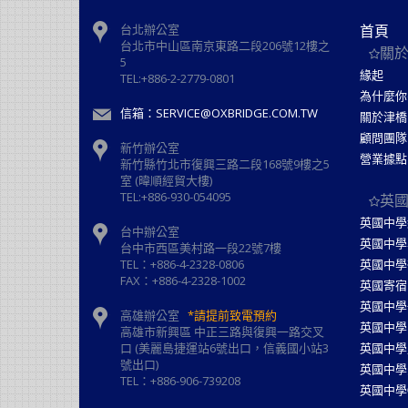
台北辦公室
首頁
台北市中山區南京東路二段206號12樓之
關
5
緣起
TEL:+886-2-2779-0801
為什麼你
信箱：SERVICE@OXBRIDGE.COM.TW
關於津橋
顧問團隊
新竹辦公室
營業據點
新⽵縣⽵北市復興三路⼆段168號9樓之5
室 (暐順經貿大樓)
TEL:+886-930-054095
英
英國中學
台中辦公室
英國中學
台中市西區美村路一段22號7樓
TEL：+886-4-2328-0806
英國中學
FAX：+886-4-2328-1002
英國寄宿
英國中學
高雄辦公室
*請提前致電預約
英國中學
高雄市新興區 中正三路與復興一路交叉
口 (美麗島捷運站6號出口，信義國小站3
英國中學
號出口)
英國中學
TEL：+886-906-739208
英國中學