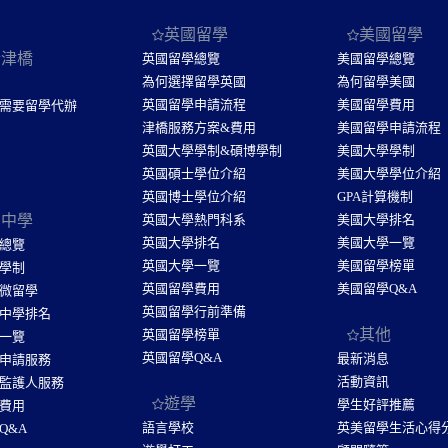
英國留學
美國留學
於津橋
英國留學總覽
美國留學總覽
為何選擇留學英國
為何留學美國
英國留學申請流程
美國留學費用
需要留學代辦
津橋服務方案&費用
美國留學申請流程
英國大學學制&碩博學制
美國大學學制
英國碩士學位介紹
美國大學學位介紹
英國博士學位介紹
GPA計算機制
國中學
英國大學熱門科系
美國大學排名
英國大學排名
美國大學一覽
總覽
英國大學一覽
美國留學榜單
學制
英國留學費用
美國留學Q&A
微留學
英國留學行前準備
中學排名
其他
英國留學榜單
一覽
英國留學Q&A
最新消息
申請服務
活動資訊
監護人服務
遊學
學生好評推薦
費用
語言學校
英美留學生活心得
Q&A