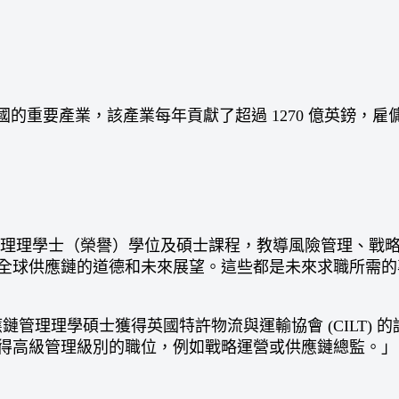
的重要產業，該產業每年貢獻了超過 1270 億英鎊，雇傭了
h提供商業和供應鏈管理理學士（榮譽）學位及碩士課程，教導風險
全球供應鏈的道德和未來展望。這些都是未來求職所需的
應鏈管理理學碩士獲得英國特許物流與運輸協會 (CILT)
得高級管理級別的職位，例如戰略運營或供應鏈總監。