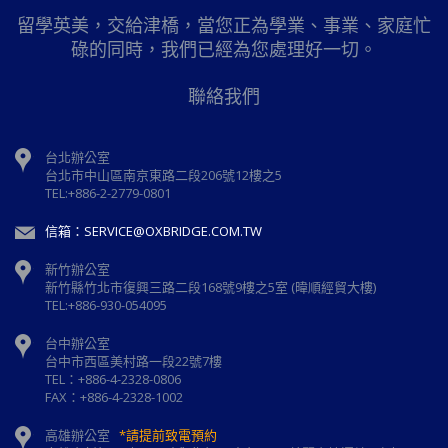
留學英美，交給津橋，當您正為學業、事業、家庭忙
碌的同時，我們已經為您處理好一切。
聯絡我們
台北辦公室
台北市中山區南京東路二段206號12樓之5
TEL:+886-2-2779-0801
信箱：SERVICE@OXBRIDGE.COM.TW
新竹辦公室
新⽵縣⽵北市復興三路⼆段168號9樓之5室 (暐順經貿大樓)
TEL:+886-930-054095
台中辦公室
台中市西區美村路一段22號7樓
TEL：+886-4-2328-0806
FAX：+886-4-2328-1002
高雄辦公室
*請提前致電預約