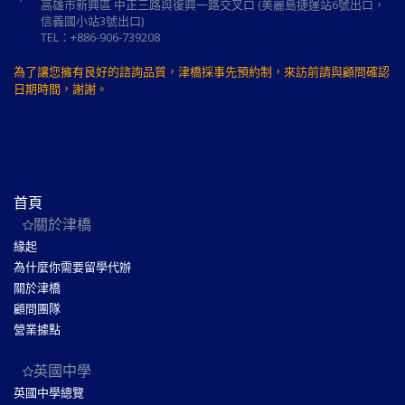
高雄市新興區 中正三路與復興一路交叉口 (美麗島捷運站6號出口，
信義國小站3號出口)
TEL：+886-906-739208
為了讓您擁有良好的諮詢品質，津橋採事先預約制，來訪前請與顧問確認
日期時間，謝謝。
首頁
關於津橋
緣起
為什麼你需要留學代辦
關於津橋
顧問團隊
營業據點
英國中學
英國中學總覽