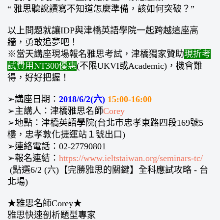
“ 雅思聽說讀寫不知道怎麼準備，該如何突破？”
以上問題就讓IDP與津橋英語學院一起跨越這座高
牆，勇敢追夢吧！
※當天講座現場報名雅思考試，津橋獨家贊助
現折考
試費用NT300優惠
(不限UKVI或Academic)，機會難
得，好好把握！
➢講座日期：
2018/6/2(六)
15:00-16:00
➢主講人：津橋雅思名師
Corey
➢地點：津橋英語學院(台北市忠孝東路四段169號5
樓，忠孝敦化捷運站１號出口)
➢連絡電話：02-27790801
➢報名連結：
https://www.ieltstaiwan.org/seminars-tc/
(點選6/2 (六)【完勝雅思的關鍵】全科應試攻略 - 台
北場)
★雅思名師Corey★
雅思快速剖析題型專家