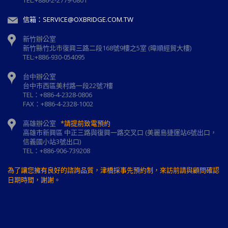
TEL:+886-2-2779-0801
信箱：SERVICE@OXBRIDGE.COM.TW
新竹辦公室
新⽵縣⽵北市復興三路⼆段168號9樓之5室 (暐順經貿大樓)
TEL:+886-930-054095
台中辦公室
台中市西區美村路一段22號7樓
TEL：+886-4-2328-0806
FAX：+886-4-2328-1002
高雄辦公室
*請提前致電預約
高雄市新興區 中正三路與復興一路交叉口 (美麗島捷運站6號出口，
信義國小站3號出口)
TEL：+886-906-739208
為了讓您擁有良好的諮詢品質，津橋採事先預約制，來訪前請與顧問確認
日期時間，謝謝。