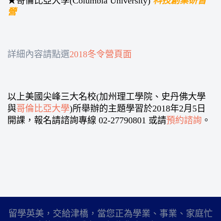
★哥倫比亞大學(Columbia University)
科技創業研習
營
詳細內容請點選
2018冬令營頁面
以上美國尖峰三大名校(加州理工學院、史丹佛大學
與
哥倫比亞大學
)所舉辦的主題學習於2018年2月5日
開課，報名請諮詢專線 02-27790801 或請
預約諮詢
。
留學英美，交給津橋，當您正為學業、事業、家庭忙