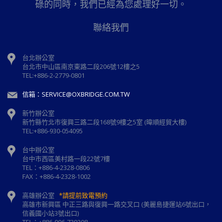
碌的同時，我們已經為您處理好一切。
聯絡我們
台北辦公室
台北市中山區南京東路二段206號12樓之5
TEL:+886-2-2779-0801
信箱：SERVICE@OXBRIDGE.COM.TW
新竹辦公室
新⽵縣⽵北市復興三路⼆段168號9樓之5室 (暐順經貿大樓)
TEL:+886-930-054095
台中辦公室
台中市西區美村路一段22號7樓
TEL：+886-4-2328-0806
FAX：+886-4-2328-1002
高雄辦公室
*請提前致電預約
高雄市新興區 中正三路與復興一路交叉口 (美麗島捷運站6號出口，
信義國小站3號出口)