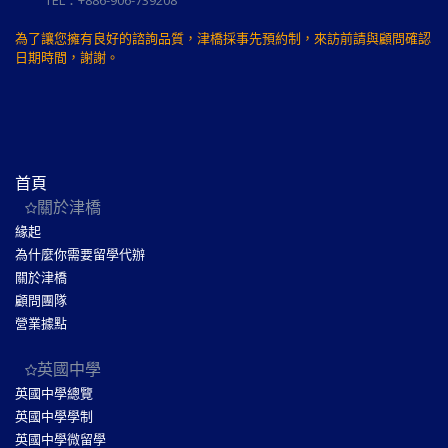
TEL：+886-906-739208
為了讓您擁有良好的諮詢品質，津橋採事先預約制，來訪前請與顧問確認
日期時間，謝謝。
首頁
關於津橋
緣起
為什麼你需要留學代辦
關於津橋
顧問團隊
營業據點
英國中學
英國中學總覽
英國中學學制
英國中學微留學