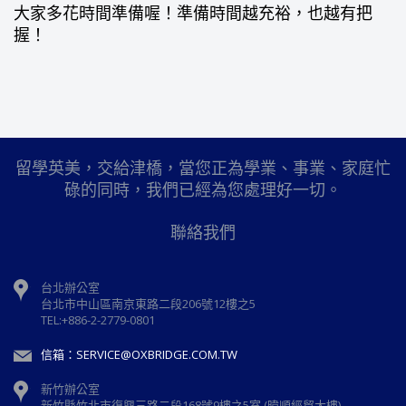
大家多花時間準備喔！準備時間越充裕，也越有把
握！
留學英美，交給津橋，當您正為學業、事業、家庭忙
碌的同時，我們已經為您處理好一切。
聯絡我們
台北辦公室
台北市中山區南京東路二段206號12樓之5
TEL:+886-2-2779-0801
信箱：SERVICE@OXBRIDGE.COM.TW
新竹辦公室
新⽵縣⽵北市復興三路⼆段168號9樓之5室 (暐順經貿大樓)