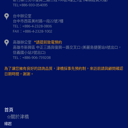
TEL:+886-930-054095
台中辦公室
台中市西區美村路一段22號7樓
TEL：+886-4-2328-0806
FAX：+886-4-2328-1002
高雄辦公室
*請提前致電預約
高雄市新興區 中正三路與復興一路交叉口 (美麗島捷運站6號出口，
信義國小站3號出口)
TEL：+886-906-739208
為了讓您擁有良好的諮詢品質，津橋採事先預約制，來訪前請與顧問確認
日期時間，謝謝。
首頁
關於津橋
緣起