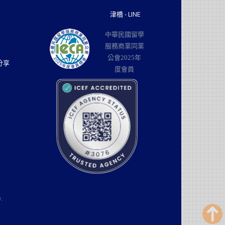
津橋 - LINE
中華民國留學
服務商業同業
公會2025年
分享
度會員
.