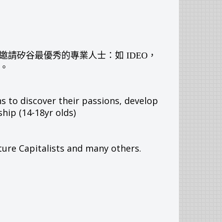
請矽谷最優秀的專業人士：如 IDEO，
家。
 to discover their passions, develop
hip (14-18yr olds)
ture Capitalists and many others.