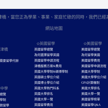
津橋，當您正為學業、事業、家庭忙碌的同時，我們已經
網站地圖
英國留學
美國留學
於津橋
英國留學總覽
美國留學總覽
為何選擇留學英國
為何留學美國
英國留學申請流程
美國留學費用
需要留學代辦
津橋服務方案&費用
美國留學申請流程
英國大學學制&碩博學制
美國大學學制
英國碩士學位介紹
美國大學學位介紹
英國博士學位介紹
GPA計算機制
國中學
英國大學熱門科系
美國大學排名
英國大學排名
美國大學一覽
總覽
英國大學一覽
美國留學榜單
學制
英國留學費用
美國留學Q&A
微留學