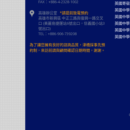
FAX：+886-4-2328-1002
英國寄宿
英國中學
高雄辦公室
*請提前致電預約
英國中學
高雄市新興區 中正三路與復興一路交叉
口 (美麗島捷運站6號出口，信義國小站3
英國中學
號出口)
英國中學
TEL：+886-906-739208
英國中學
為了讓您擁有良好的諮詢品質，津橋採事先預
約制，來訪前請與顧問確認日期時間，謝謝。