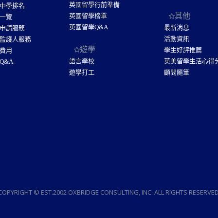
英國留學行前準備
中學排名
其他
英國留學榜單
一覽
英國留學Q&A
最新消息
申請服務
活動資訊
監護人服務
遊學
學生好評推薦
費用
語言學校
英美留學生活心得
Q&A
遊學打工
顧問隨筆
COPYRIGHT © EST.2002 OXBRIDGE CONSULTING, INC. ALL RIGHTS RESERVED