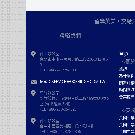
留學英美，交給
聯絡我們
台北辦公室
首頁
台北市中山區南京東路二段206號12樓之
關
5
緣起
TEL:+886-2-2779-0801
為什麼你
信箱：SERVICE@OXBRIDGE.COM.TW
關於津橋
顧問團隊
新竹辦公室
營業據點
新⽵縣⽵北市復興三路⼆段168號9樓之5
室 (暐順經貿大樓)
TEL:+886-930-054095
英
英國中學
台中辦公室
英國中學
台中市西區美村路一段22號7樓
TEL：+886-4-2328-0806
英國中學