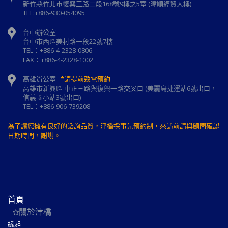
新⽵縣⽵北市復興三路⼆段168號9樓之5室 (暐順經貿大樓)
TEL:+886-930-054095
台中辦公室
台中市西區美村路一段22號7樓
TEL：+886-4-2328-0806
FAX：+886-4-2328-1002
高雄辦公室
*請提前致電預約
高雄市新興區 中正三路與復興一路交叉口 (美麗島捷運站6號出口，
信義國小站3號出口)
TEL：+886-906-739208
為了讓您擁有良好的諮詢品質，津橋採事先預約制，來訪前請與顧問確認
日期時間，謝謝。
首頁
關於津橋
緣起