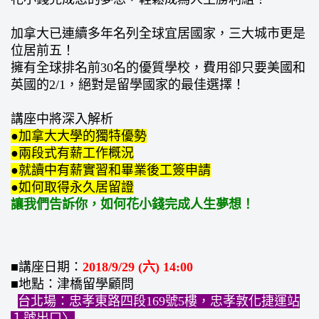
加拿大已連續多年名列全球宜居國家，三大城市更是
位居前五！
擁有全球排名前30名的優質學校，費用卻只要美國和
英國的2/1，絕對是留學國家的最佳選擇！
講座中將深入解析
●加拿大大學的獨特優勢
●兩段式有薪工作概況
●就讀中有薪實習和畢業後工簽申請
●如何取得永久居留證
讓我們告訴你，如何花小錢完成人生夢想！
■講座日期：
2018/9/29 (六) 14:00
■地點：津橋留學顧問
台北場：忠孝東路四段169號5樓，忠孝敦化捷運站
１號出口〉