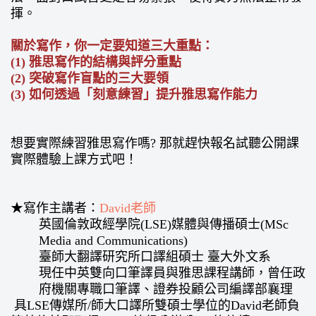
揮。
關於寫作，你一定要知道三大重點：
(1) 雅思寫作的結構與評分重點
(2) 突破寫作盲點的三大要領
(3) 如何透過「刻意練習」提升雅思寫作能力
想要實際練習雅思寫作嗎? 那就趕快報名試聽公開課
實際體驗上課方式吧！
★寫作主講者：
David老師
英國倫敦政經學院(LSE)媒體與傳播碩士(MSc
Media and Communications)
臺師大翻譯研究所口譯組碩士 臺大外文系
現任中英雙向口筆譯員與雅思課程講師，曾任政
府機關專職口筆譯、證券投顧公司編譯部襄理
具LSE傳媒所/師大口譯所雙碩士學位的David老師負