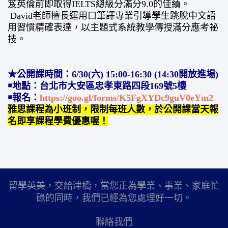
笈英倫前即取得IELTS總級分滿分9.0的佳績。
David老師擅長運用口筆譯專業引導學生跳脫中文語
用習慣精確表達，以主題式系統教學傳授滿分應考祕
技。
★公開課時間：6/30(六) 15:00-16:30 (14:30開放進場)
￭地點：台北市大安區忠孝東路四段169號5樓
￭報名：
https://goo.gl/forms/K5FgXYDc9guV0eYm2
雅思課程為小班制，限制每班人數，於公開課當天報
名即享課程學費優惠喔！
留學英美，交給津橋，當您正為學業、事業、家庭忙
碌的同時，我們已經為您處理好一切。
聯絡我們