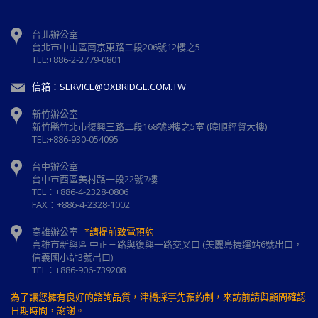
台北辦公室
台北市中山區南京東路二段206號12樓之5
TEL:+886-2-2779-0801
信箱：SERVICE@OXBRIDGE.COM.TW
新竹辦公室
新⽵縣⽵北市復興三路⼆段168號9樓之5室 (暐順經貿大樓)
TEL:+886-930-054095
台中辦公室
台中市西區美村路一段22號7樓
TEL：+886-4-2328-0806
FAX：+886-4-2328-1002
高雄辦公室
*請提前致電預約
高雄市新興區 中正三路與復興一路交叉口 (美麗島捷運站6號出口，
信義國小站3號出口)
TEL：+886-906-739208
為了讓您擁有良好的諮詢品質，津橋採事先預約制，來訪前請與顧問確認
日期時間，謝謝。