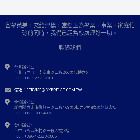
留學英美，交給津橋，當您正為學業、事業、家庭忙
碌的同時，我們已經為您處理好一切。
聯絡我們
台北辦公室
台北市中山區南京東路二段206號12樓之5
TEL:+886-2-2779-0801
信箱：SERVICE@OXBRIDGE.COM.TW
新竹辦公室
新⽵縣⽵北市復興三路⼆段168號9樓之5室 (暐順經貿大樓)
TEL:+886-930-054095
台中辦公室
台中市西區美村路一段22號7樓
TEL：+886-4-2328-0806