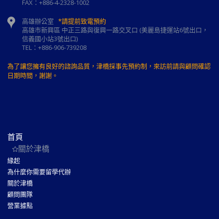
FAX：+886-4-2328-1002
高雄辦公室
*請提前致電預約
高雄市新興區 中正三路與復興一路交叉口 (美麗島捷運站6號出口，
信義國小站3號出口)
TEL：+886-906-739208
為了讓您擁有良好的諮詢品質，津橋採事先預約制，來訪前請與顧問確認
日期時間，謝謝。
首頁
關於津橋
緣起
為什麼你需要留學代辦
關於津橋
顧問團隊
營業據點