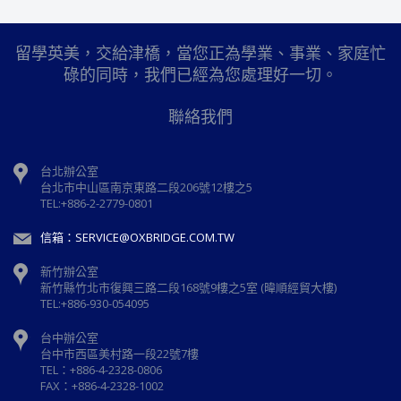
留學英美，交給津橋，當您正為學業、事業、家庭忙
碌的同時，我們已經為您處理好一切。
聯絡我們
台北辦公室
台北市中山區南京東路二段206號12樓之5
TEL:+886-2-2779-0801
信箱：SERVICE@OXBRIDGE.COM.TW
新竹辦公室
新⽵縣⽵北市復興三路⼆段168號9樓之5室 (暐順經貿大樓)
TEL:+886-930-054095
台中辦公室
台中市西區美村路一段22號7樓
TEL：+886-4-2328-0806
FAX：+886-4-2328-1002