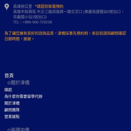
高雄辦公室
*請提前致電預約
高雄市新興區 中正三路與復興一路交叉口 (美麗島捷運站6號出口，
信義國小站3號出口)
TEL：+886-906-739208
為了讓您擁有良好的諮詢品質，津橋採事先預約制，來訪前請與顧問確認
日期時間，謝謝。
首頁
關於津橋
緣起
為什麼你需要留學代辦
關於津橋
顧問團隊
營業據點
英國中學