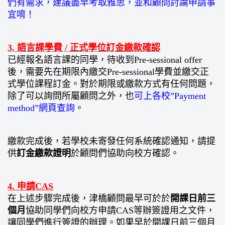
們有需求，建議盡早考取雅思，並和顧問討論申請事
宜唷！
3. 語言課學費 / 正式學位訂金繳款確認
已經報名語言課的同學，待收到Pre-sessional offer
後，需要先在期限內繳交Pre-sessional學費並繳交正
式學位課程訂金。對於期限或繳款方式有任何問題，
除了可以詢問所屬顧問之外，也
可上各校”Payment
method”網頁查詢
。
繳款完成後，若學校未寄發任何系統確認通知，請提
供
訂金繳款證明
於顧問們協助向校方確認。
4. 申請CAS
在上述步驟完成後，津橋顧問最早可於於
開課日前三
個月
協助同學們向校方申請CAS等辦簽證用之文件，
讓同學們進行簽證的辦理。如果早於開課日前三個月