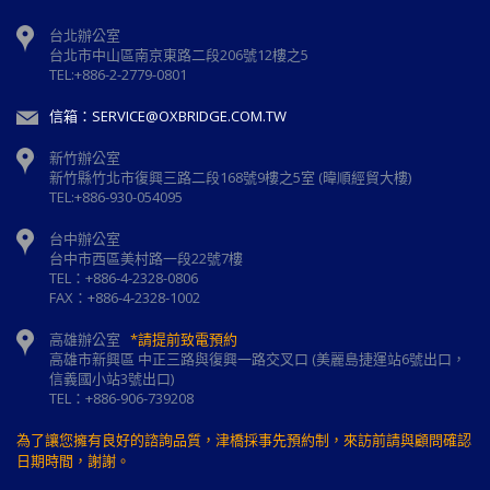
台北辦公室
台北市中山區南京東路二段206號12樓之5
TEL:+886-2-2779-0801
信箱：SERVICE@OXBRIDGE.COM.TW
新竹辦公室
新⽵縣⽵北市復興三路⼆段168號9樓之5室 (暐順經貿大樓)
TEL:+886-930-054095
台中辦公室
台中市西區美村路一段22號7樓
TEL：+886-4-2328-0806
FAX：+886-4-2328-1002
高雄辦公室
*請提前致電預約
高雄市新興區 中正三路與復興一路交叉口 (美麗島捷運站6號出口，
信義國小站3號出口)
TEL：+886-906-739208
為了讓您擁有良好的諮詢品質，津橋採事先預約制，來訪前請與顧問確認
日期時間，謝謝。