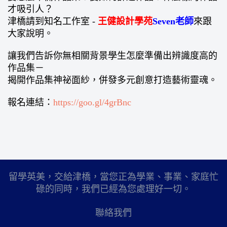
才吸引人？
津橋請到知名工作室 -
王健設計學苑
Seven老師
來跟
大家說明。
讓我們告訴你無相關背景學生怎麼準備出辨識度高的
作品集－
揭開作品集神祕面紗，併發多元創意打造藝術靈魂。
報名連結：
https://goo.gl/4grBnc
留學英美，交給津橋，當您正為學業、事業、家庭忙
碌的同時，我們已經為您處理好一切。
聯絡我們