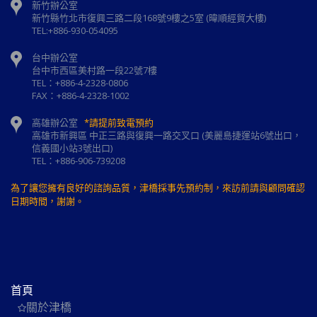
新竹辦公室
新⽵縣⽵北市復興三路⼆段168號9樓之5室 (暐順經貿大樓)
TEL:+886-930-054095
台中辦公室
台中市西區美村路一段22號7樓
TEL：+886-4-2328-0806
FAX：+886-4-2328-1002
高雄辦公室
*請提前致電預約
高雄市新興區 中正三路與復興一路交叉口 (美麗島捷運站6號出口，
信義國小站3號出口)
TEL：+886-906-739208
為了讓您擁有良好的諮詢品質，津橋採事先預約制，來訪前請與顧問確認
日期時間，謝謝。
首頁
關於津橋