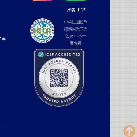
津橋 - LINE
中華民國留學
服務商業同業
公會2025年
分享
度會員
.