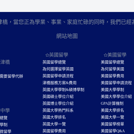
津橋，當您正為學業、事業、家庭忙碌的同時，我們已經
網站地圖
英國留學
美國留學
於津橋
英國留學總覽
美國留學總覽
為何選擇留學英國
為何留學美國
英國留學申請流程
美國留學費用
需要留學代辦
津橋服務方案&費用
美國留學申請流程
英國大學學制&碩博學制
美國大學學制
英國碩士學位介紹
美國大學學位介紹
英國博士學位介紹
GPA計算機制
國中學
英國大學熱門科系
美國大學排名
英國大學排名
美國大學一覽
總覽
英國大學一覽
美國留學榜單
學制
英國留學費用
美國留學Q&A
微留學