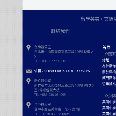
留學英美，交給
聯絡我們
台北辦公室
首頁
台北市中山區南京東路二段206號12樓之
關
5
緣起
TEL:+886-2-2779-0801
為什麼你
信箱：SERVICE@OXBRIDGE.COM.TW
關於津橋
顧問團隊
新竹辦公室
營業據點
新⽵縣⽵北市復興三路⼆段168號9樓之5
室 (暐順經貿大樓)
TEL:+886-930-054095
英
英國中學
台中辦公室
英國中學
台中市西區美村路一段22號7樓
TEL：+886-4-2328-0806
英國中學