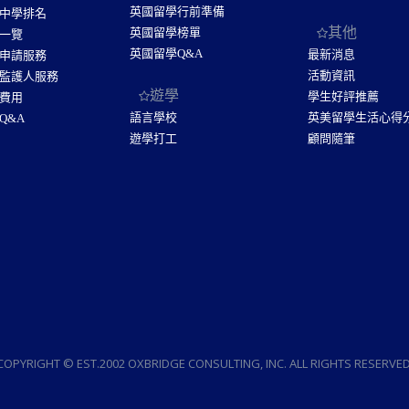
英國留學行前準備
中學排名
其他
英國留學榜單
一覽
英國留學Q&A
最新消息
申請服務
活動資訊
監護人服務
遊學
學生好評推薦
費用
語言學校
英美留學生活心得
Q&A
遊學打工
顧問隨筆
COPYRIGHT © EST.2002 OXBRIDGE CONSULTING, INC. ALL RIGHTS RESERVED