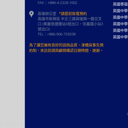
FAX：+886-4-2328-1002
英國寄宿
英國中學
高雄辦公室
*請提前致電預約
英國中學
高雄市新興區 中正三路與復興一路交叉
口 (美麗島捷運站6號出口，信義國小站3
英國中學
號出口)
英國中學
TEL：+886-906-739208
英國中學
為了讓您擁有良好的諮詢品質，津橋採事先預
約制，來訪前請與顧問確認日期時間，謝謝。