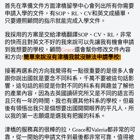
首先在準備文件方面津橋留學中心會列出所有你需要
申請入學的文件，有SOP、RL、CV和英文成績單，
只要遵照顧問的指示就能完成入學文件。
我採用的方案是交給津橋翻譯SOP、CV、RL，非常
的快而且對英文不好的我來說可以先讓我有機會申請
到我想要的學校，顧問
Grace
還會幫你修改文件內容
和方向!
簡單來說沒有津橋我就沒辦法申請學校!
接著再選系的方向我覺得有一點很重要的是很多人會
跟你說出國就是要念不同科系，千萬不要被這句話影
響，這句話的前提是你對不同的科系有興趣並了解他
的產業內容，因為去英國讀研究所又是不同的語言而
且只有一年的時間，我也有選其他科系的學校，但最
後有領悟出我只是個想要出國開開眼界的平凡人，所
以我的第一志願還是選我有把握的科系。
津橋的服務真的很棒的拉，Grace和Valeria都非常的可
靠，從一開始的申請文件到最後都非常可靠，值得被