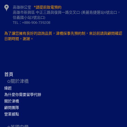
高雄辦公室
*請提前致電預約
高雄市新興區 中正三路與復興一路交叉口 (美麗島捷運站6號出口，
信義國小站3號出口)
TEL：+886-906-739208
為了讓您擁有良好的諮詢品質，津橋採事先預約制，來訪前請與顧問確認
日期時間，謝謝。
首頁
關於津橋
緣起
為什麼你需要留學代辦
關於津橋
顧問團隊
營業據點