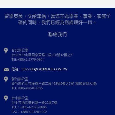
留學英美，交給津橋，當您正為學業、事業、家庭忙
碌的同時，我們已經為您處理好一切。
聯絡我們
台北辦公室
台北市中山區南京東路二段206號12樓之5
TEL:+886-2-2779-0801
信箱：SERVICE@OXBRIDGE.COM.TW
新竹辦公室
新⽵縣⽵北市復興三路⼆段168號9樓之5室 (暐順經貿大樓)
TEL:+886-930-054095
台中辦公室
台中市西區美村路一段22號7樓
TEL：+886-4-2328-0806
FAX：+886-4-2328-1002