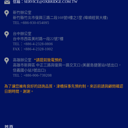
信箱：SERVICE@OXBRIDGE.COM.TW
新竹辦公室
新⽵縣⽵北市復興三路⼆段168號9樓之5室 (暐順經貿大樓)
TEL:+886-930-054095
台中辦公室
台中市西區美村路一段22號7樓
TEL：+886-4-2328-0806
FAX：+886-4-2328-1002
高雄辦公室
*請提前致電預約
高雄市新興區 中正三路與復興一路交叉口 (美麗島捷運站6號出口，
信義國小站3號出口)
TEL：+886-906-739208
為了讓您擁有良好的諮詢品質，津橋採事先預約制，來訪前請與顧問確認
日期時間，謝謝。
首頁