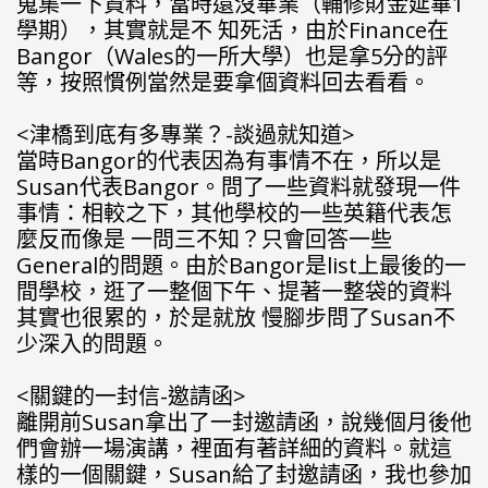
蒐集一下資料，當時還沒畢業（輔修財金延畢1
學期），其實就是不 知死活，由於Finance在
Bangor（Wales的一所大學）也是拿5分的評
等，按照慣例當然是要拿個資料回去看看。
<津橋到底有多專業？-談過就知道>
當時Bangor的代表因為有事情不在，所以是
Susan代表Bangor。問了一些資料就發現一件
事情：相較之下，其他學校的一些英籍代表怎
麼反而像是 一問三不知？只會回答一些
General的問題。由於Bangor是list上最後的一
間學校，逛了一整個下午、提著一整袋的資料
其實也很累的，於是就放 慢腳步問了Susan不
少深入的問題。
<關鍵的一封信-邀請函>
離開前Susan拿出了一封邀請函，說幾個月後他
們會辦一場演講，裡面有著詳細的資料。就這
樣的一個關鍵，Susan給了封邀請函，我也參加