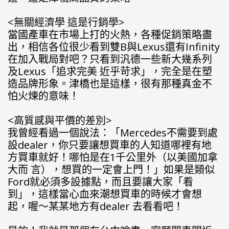
<無關經濟學 這是行銷學>
當國產車在市場上打的火熱，各種促銷策略盡
出，相信各位很少看到雙B與Lexus還有Infinity
在加入戰局對吧？只看到汎德一些新大幾系列
及Lexus「追求完美 近乎苛求」，完全是在塑
造品牌形象。津橋也是這樣，很有那種真金不
怕火煉的意味！
<高質感與平價的差別>
我曾經看過一個說法：「Mercedes不需要到處
設dealer，你只要讓想買車的人知道哪裡有地
方買車就好！哪怕是在1千公里外（以美國加拿
大而 言），想買的一定會上門！」如果是類似
Ford就必須多設據點，而且要讓大家「看
到」，這樣當心血來潮想買車的時候才會想
起，喔～某某地方有dealer 去看看吧！