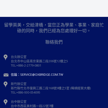
留學英美，交給津橋，當您正為學業、事業、家庭忙
碌的同時，我們已經為您處理好一切。
聯絡我們
台北辦公室
台北市中山區南京東路二段206號12樓之5
TEL:+886-2-2779-0801
信箱：SERVICE@OXBRIDGE.COM.TW
新竹辦公室
新⽵縣⽵北市復興三路⼆段168號9樓之5室 (暐順經貿大樓)
TEL:+886-930-054095
台中辦公室
台中市西區美村路一段22號7樓