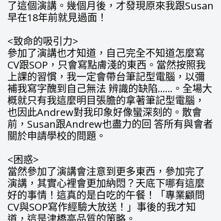
了這個演講。幾個月後，才發現原來我跟Susan
早在18年前就見過面！
<致命的吸引力>
參加了演講也才知道，自己完全不知道怎麼寫
CV跟SOP，只會寫點膚淺的東西。當然按照我
上課的習慣，我一定會帶台筆記型電腦，以彌
補我寫字醜到自己無法 辨識的缺陷……。全場大
概就只有我這麼明目張膽的拿著筆記型電腦，
也因此Andrew對我印象好像蠻深刻的。散會
前，Susan跟Andrew也盡力的回 答所有與會者
關於申請學校的問題。
<困惑>
當然參加了演講會注意到更多東西，參加完了
演講，其實心裡會更加納悶？天底下哪有這麼
好的事情！這真的是白吃的午餐！「專業顧問
CV與SOP寫作經驗大放送！」事後的我才知
道，這是津橋高品質的策略。