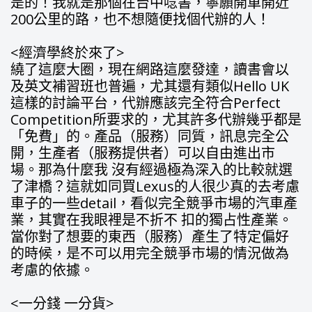
是的！我就是那個在台中唸書，寧願開車開近
200公里的路，也不想隨便找個代辦的人！
<經濟學終於來了>
繞了這麼大圈，現在網路這麼發達，讀書會以
及英文補習班也普遍，尤其還有類似Hello UK
這樣的討論平台，代辦應該完全符合Perfect
Competition所要求的，尤其許多代辦幾乎都是
「免費」的。產品（服務）同質，訊息完全公
開，生產者（服務提供者）可以自由進出市
場。那為什麼我 沒有經過極為深入的比較就選
了津橋？這就如同買Lexus的人很少真的去考慮
車子的一些detail，看似完全競爭市場的汽車產
業，其實在我眼裡是不折不 扣的獨占性產業。
當你對了想要的東西（服務）產生了特定偏好
的時候，是不可以用完全競爭市場的情況做為
考慮的依據。
<一分錢 一分貨>