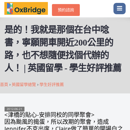
預約諮詢
是的！我就是那個在台中唸
書，寧願開車開近200公里的
路，也不想隨便找個代辦的
人！ | 英國留學 - 學生好評推薦
首頁
›
英國留學總覽
›
學生好評推薦
2012-06-21
<津橋的貼心-安排同校的同學聚會>
因為颱風的搗蛋，所以改期的聚會，造成
Jennifer不克出席，Claire做了簡單的開場白之