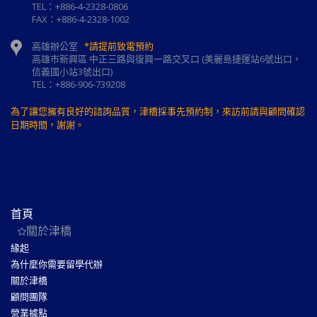
TEL：+886-4-2328-0806
FAX：+886-4-2328-1002
高雄辦公室
*請提前致電預約
高雄市新興區 中正三路與復興一路交叉口 (美麗島捷運站6號出口，
信義國小站3號出口)
TEL：+886-906-739208
為了讓您擁有良好的諮詢品質，津橋採事先預約制，來訪前請與顧問確認
日期時間，謝謝。
首頁
關於津橋
緣起
為什麼你需要留學代辦
關於津橋
顧問團隊
營業據點