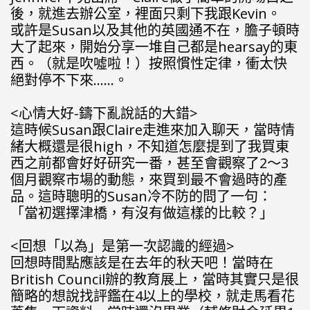
後，就進去辦公室，裡面只剩下我跟Kevin。
或許是Susan以及其他的英國通不在，膽子頓時
大了起來，開始分享一堆自己都是hearsay的東
西。（就是吹噓啦！）按照慣性定律，衝太快
絕對停不下來……。
<心情大好-鑄下亂說話的大錯>
這時候Susan跟Claire走進來加入聊天，當時情
緒大概還是很high，不知道怎麼提到了我買東
西之前都會好好研究一番，甚至會觀察了2～3
個月觀察市場的動態，來買到最不會過時的產
品。這時聰明的Susan冷不防的問了一句：
「當初選擇津橋，有沒有做這樣的比較？」
<回想「以為」是第一次認識的經過>
回想時間點應該是在去年的秋天吧！當時在
British Council辦的教育展上，當時其實只是很
簡略的想說找評鑑在4以上的學校，就走馬看花