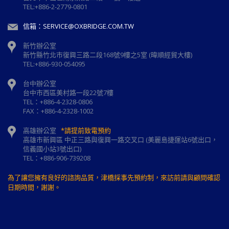
TEL:+886-2-2779-0801
信箱：SERVICE@OXBRIDGE.COM.TW
新竹辦公室
新⽵縣⽵北市復興三路⼆段168號9樓之5室 (暐順經貿大樓)
TEL:+886-930-054095
台中辦公室
台中市西區美村路一段22號7樓
TEL：+886-4-2328-0806
FAX：+886-4-2328-1002
高雄辦公室
*請提前致電預約
高雄市新興區 中正三路與復興一路交叉口 (美麗島捷運站6號出口，
信義國小站3號出口)
TEL：+886-906-739208
為了讓您擁有良好的諮詢品質，津橋採事先預約制，來訪前請與顧問確認
日期時間，謝謝。