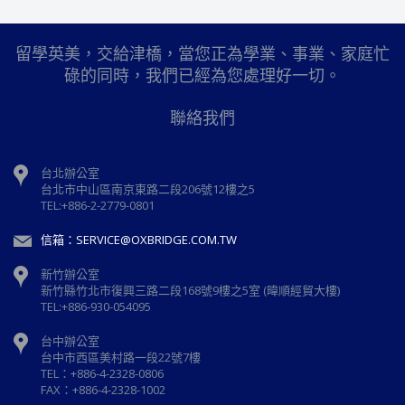
留學英美，交給津橋，當您正為學業、事業、家庭忙
碌的同時，我們已經為您處理好一切。
聯絡我們
台北辦公室
台北市中山區南京東路二段206號12樓之5
TEL:+886-2-2779-0801
信箱：SERVICE@OXBRIDGE.COM.TW
新竹辦公室
新⽵縣⽵北市復興三路⼆段168號9樓之5室 (暐順經貿大樓)
TEL:+886-930-054095
台中辦公室
台中市西區美村路一段22號7樓
TEL：+886-4-2328-0806
FAX：+886-4-2328-1002