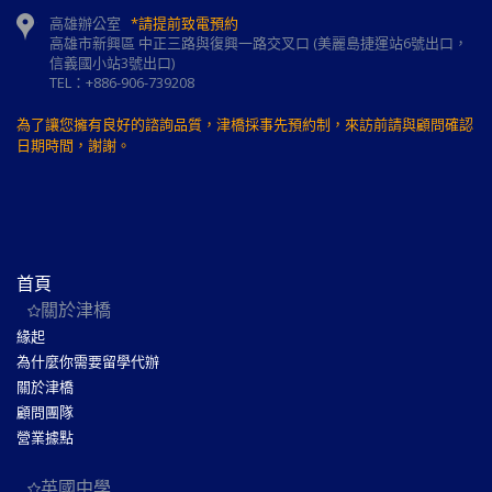
高雄辦公室
*請提前致電預約
高雄市新興區 中正三路與復興一路交叉口 (美麗島捷運站6號出口，
信義國小站3號出口)
TEL：+886-906-739208
為了讓您擁有良好的諮詢品質，津橋採事先預約制，來訪前請與顧問確認
日期時間，謝謝。
首頁
關於津橋
緣起
為什麼你需要留學代辦
關於津橋
顧問團隊
營業據點
英國中學