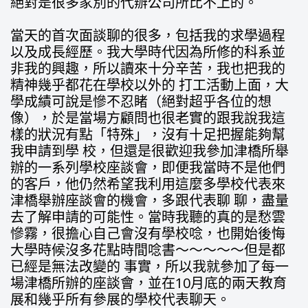
絕對是很多家別的代辦公司所比不上的。
當天的首次面談聊的很多，包括我的求學過程
以及成長經歷。我大學時代因為所修的科系並
非我的興趣，所以讀來十分辛苦，我也把我的
精神幾乎都花在學校以外的 打工活動上面，大
學成績可說是慘不忍睹（絕對超乎各位的想
像），於是當場方顧問也很老實的跟我說我這
樣的狀況有點「特殊」，沒有十足把握能夠幫
我申請到學 校，但還是很歡迎我參加津橋所舉
辦的一系列學校座談會，即便我當時不是他們
的客戶，他仍然希望我利用這麼多學校代表來
津橋舉辦座談會的機會，多跟代表聊 聊，盡量
去了解申請的可能性。當時我聽的真的是愁雲
慘霧，很擔心自己會沒有學校唸，也開始後悔
大學時候沒多花點時間唸書～～～～～但是都
已經是無法改變的 事實，所以我就參加了每一
場津橋所辦的座談會，並在10月底的兩天教育
展和幾乎所有參展的學校代表聊天。