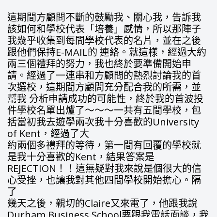
這期間方顧問不斷的鼓勵我、關心我，告訴我
該如何和學校代表「培養」感情，所以那陣子
我幾乎收集到每間學校代表的名片，並在之後
跟他們保持E-MAIL的 連絡。就這樣，經過大約
兩三個禮拜的努力，我也終於要準備開始申
請。經過了一連串和方顧問的熱烈討論我的首
次選校，這期間方顧問充分配合我的所需，並
幫我 分析申請成功的可能性，終於我的首波投
件學校名單出爐了～～～一共有五間學校，包
括當初我去遊學兩次我十分喜歡的University
of Kent，經過了大
約兩個多禮拜的等待，第一間有回覆的學校就
是我十分喜歡的Kent，結果答案是
REJECTION！！這無疑對我來說是個很大的信
心受挫，也讓我對其他四間學校開始擔心。隔
了
幾天之後，親切的Claire又來電了，他跟我說
Durham Business School要跟我電話面談，我