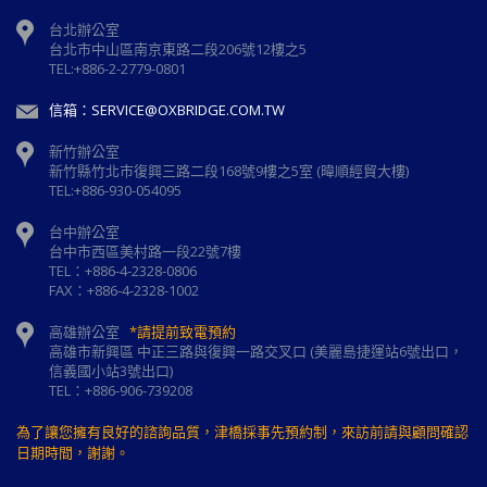
台北辦公室
台北市中山區南京東路二段206號12樓之5
TEL:+886-2-2779-0801
信箱：SERVICE@OXBRIDGE.COM.TW
新竹辦公室
新⽵縣⽵北市復興三路⼆段168號9樓之5室 (暐順經貿大樓)
TEL:+886-930-054095
台中辦公室
台中市西區美村路一段22號7樓
TEL：+886-4-2328-0806
FAX：+886-4-2328-1002
高雄辦公室
*請提前致電預約
高雄市新興區 中正三路與復興一路交叉口 (美麗島捷運站6號出口，
信義國小站3號出口)
TEL：+886-906-739208
為了讓您擁有良好的諮詢品質，津橋採事先預約制，來訪前請與顧問確認
日期時間，謝謝。