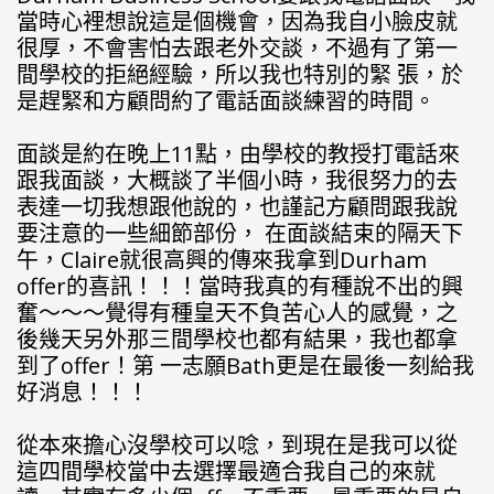
當時心裡想說這是個機會，因為我自小臉皮就
很厚，不會害怕去跟老外交談，不過有了第一
間學校的拒絕經驗，所以我也特別的緊 張，於
是趕緊和方顧問約了電話面談練習的時間。
面談是約在晚上11點，由學校的教授打電話來
跟我面談，大概談了半個小時，我很努力的去
表達一切我想跟他說的，也謹記方顧問跟我說
要注意的一些細節部份， 在面談結束的隔天下
午，Claire就很高興的傳來我拿到Durham
offer的喜訊！！！當時我真的有種說不出的興
奮～～～覺得有種皇天不負苦心人的感覺，之
後幾天另外那三間學校也都有結果，我也都拿
到了offer！第 一志願Bath更是在最後一刻給我
好消息！！！
從本來擔心沒學校可以唸，到現在是我可以從
這四間學校當中去選擇最適合我自己的來就