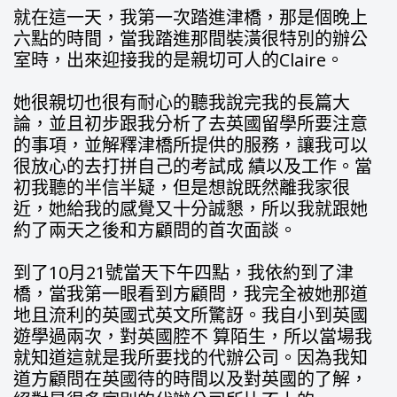
就在這一天，我第一次踏進津橋，那是個晚上
六點的時間，當我踏進那間裝潢很特別的辦公
室時，出來迎接我的是親切可人的Claire。
她很親切也很有耐心的聽我說完我的長篇大
論，並且初步跟我分析了去英國留學所要注意
的事項，並解釋津橋所提供的服務，讓我可以
很放心的去打拼自己的考試成 績以及工作。當
初我聽的半信半疑，但是想說既然離我家很
近，她給我的感覺又十分誠懇，所以我就跟她
約了兩天之後和方顧問的首次面談。
到了10月21號當天下午四點，我依約到了津
橋，當我第一眼看到方顧問，我完全被她那道
地且流利的英國式英文所驚訝。我自小到英國
遊學過兩次，對英國腔不 算陌生，所以當場我
就知道這就是我所要找的代辦公司。因為我知
道方顧問在英國待的時間以及對英國的了解，