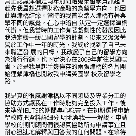
真正認識津橋是兩年前開始蒐集留學資訊起。
起先我最想選擇財務金融的為留學方向，也因
此與津橋結緣。當時的我首次踏入津橋有著與
眾不同的感覺，在心中暗自 決定一定選擇津橋
代辦。但我當時的工作有著戲劇性的發展因此
我決定緩一緩出國留學的計劃。後來又汲汲營
營於工作中一年的時光，我終於找到了自己未
來職涯發 展的目標，我改變了自己的留學方向
為流行行銷，也下定決心在2009年前往英國唸
書。於是我拿起手邊僅存的兩張津橋的名片開
始連繫津橋也開啟我申請英國學 校及留學之
路。
我是真的很感謝津橋以不同領域及專業分工的
協助方式讓我在工作時能夠完全投入工作，後
來準備IELTS的期間專心唸書。在初期選擇申請
學校時把資料詳細分 明地與我一一解說。申請
學校的期間顧問們很認真協助所有申請事宜且
耐心迅速地解釋與回答我的任何問題。在等待