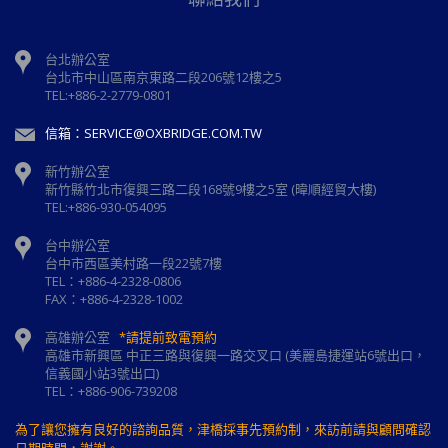
台北辦公室
台北市中山區南京東路二段206號12樓之5
TEL:+886-2-2779-0801
信箱：SERVICE@OXBRIDGE.COM.TW
新竹辦公室
新⽵縣⽵北市復興三路⼆段168號9樓之5室 (暐順經貿大樓)
TEL:+886-930-054095
台中辦公室
台中市西區美村路一段22號7樓
TEL：+886-4-2328-0806
FAX：+886-4-2328-1002
高雄辦公室
*請提前致電預約
高雄市新興區 中正三路與復興一路交叉口 (美麗島捷運站6號出口，
信義國小站3號出口)
TEL：+886-906-739208
為了讓您擁有良好的諮詢品質，津橋採事先預約制，來訪前請與顧問確認