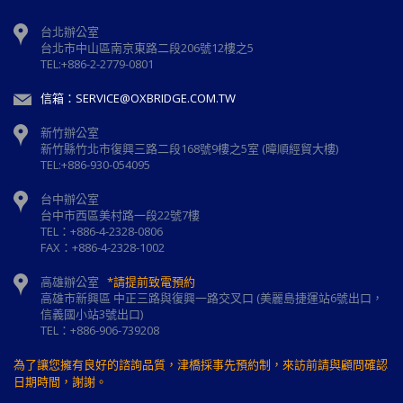
台北辦公室
台北市中山區南京東路二段206號12樓之5
TEL:+886-2-2779-0801
信箱：SERVICE@OXBRIDGE.COM.TW
新竹辦公室
新⽵縣⽵北市復興三路⼆段168號9樓之5室 (暐順經貿大樓)
TEL:+886-930-054095
台中辦公室
台中市西區美村路一段22號7樓
TEL：+886-4-2328-0806
FAX：+886-4-2328-1002
高雄辦公室
*請提前致電預約
高雄市新興區 中正三路與復興一路交叉口 (美麗島捷運站6號出口，
信義國小站3號出口)
TEL：+886-906-739208
為了讓您擁有良好的諮詢品質，津橋採事先預約制，來訪前請與顧問確認
日期時間，謝謝。