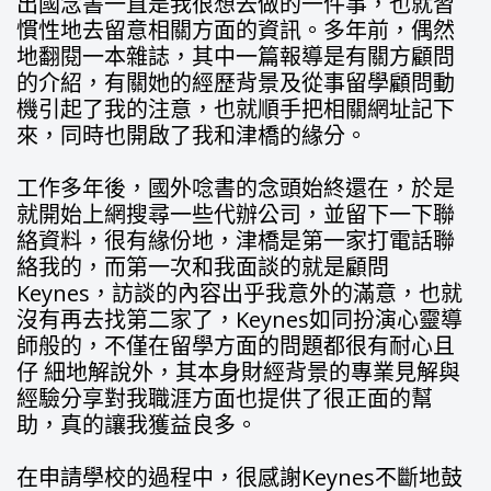
出國念書一直是我很想去做的一件事，也就習
慣性地去留意相關方面的資訊。多年前，偶然
地翻閱一本雜誌，其中一篇報導是有關方顧問
的介紹，有關她的經歷背景及從事留學顧問動
機引起了我的注意，也就順手把相關網址記下
來，同時也開啟了我和津橋的緣分。
工作多年後，國外唸書的念頭始終還在，於是
就開始上網搜尋一些代辦公司，並留下一下聯
絡資料，很有緣份地，津橋是第一家打電話聯
絡我的，而第一次和我面談的就是顧問
Keynes，訪談的內容出乎我意外的滿意，也就
沒有再去找第二家了，Keynes如同扮演心靈導
師般的，不僅在留學方面的問題都很有耐心且
仔 細地解說外，其本身財經背景的專業見解與
經驗分享對我職涯方面也提供了很正面的幫
助，真的讓我獲益良多。
在申請學校的過程中，很感謝Keynes不斷地鼓