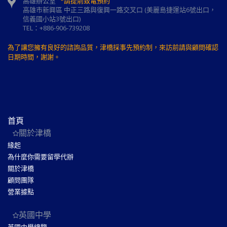
高雄辦公室
*請提前致電預約
高雄市新興區 中正三路與復興一路交叉口 (美麗島捷運站6號出口，
信義國小站3號出口)
TEL：+886-906-739208
為了讓您擁有良好的諮詢品質，津橋採事先預約制，來訪前請與顧問確認
日期時間，謝謝。
首頁
關於津橋
緣起
為什麼你需要留學代辦
關於津橋
顧問團隊
營業據點
英國中學