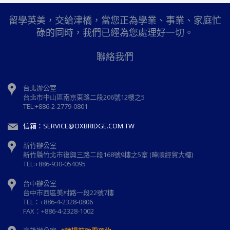
留學英美，交給津橋，當您正為學業、事業、家庭忙
碌的同時，我們已經為您處理好一切。
聯絡我們
台北辦公室
台北市中山區南京東路二段206號12樓之5
TEL:+886-2-2779-0801
信箱：SERVICE@OXBRIDGE.COM.TW
新竹辦公室
新⽵縣⽵北市復興三路⼆段168號9樓之5室 (暐順經貿大樓)
TEL:+886-930-054095
台中辦公室
台中市西區美村路一段22號7樓
TEL：+886-4-2328-0806
FAX：+886-4-2328-1002