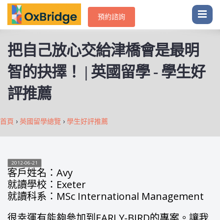
預約諮詢
把自己放心交給津橋會是最明
智的抉擇！ | 英國留學 - 學生好
評推薦
首頁
›
英國留學總覽
›
學生好評推薦
2012-06-21
客戶姓名：Avy
就讀學校：Exeter
就讀科系：MSc International Management
很幸運有能夠參加到EARLY-BIRD的專案。讓我