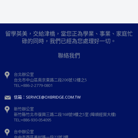
留學英美，交給津橋，當您正為學業、事業、家庭忙
碌的同時，我們已經為您處理好一切。
聯絡我們
台北辦公室
台北市中山區南京東路二段206號12樓之5
TEL:+886-2-2779-0801
信箱：SERVICE@OXBRIDGE.COM.TW
新竹辦公室
新⽵縣⽵北市復興三路⼆段168號9樓之5室 (暐順經貿大樓)
TEL:+886-930-054095
台中辦公室
台中市西區美村路一段22號7樓