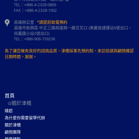
TEL：+886-4-2328-0806
FAX：+886-4-2328-1002
高雄辦公室
*請提前致電預約
高雄市新興區 中正三路與復興一路交叉口 (美麗島捷運站6號出口，
信義國小站3號出口)
TEL：+886-906-739208
為了讓您擁有良好的諮詢品質，津橋採事先預約制，來訪前請與顧問確認
日期時間，謝謝。
首頁
關於津橋
緣起
為什麼你需要留學代辦
關於津橋
顧問團隊